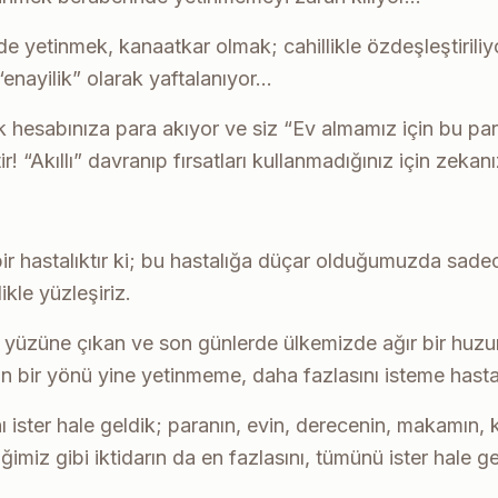
yetinmek, kanaatkar olmak; cahillikle özdeşleştiriliyor,
 “enayilik” olarak yaftalanıyor…
k hesabınıza para akıyor ve siz “Ev almamız için bu para
! “Akıllı” davranıp fırsatları kullanmadığınız için zekan
r hastalıktır ki; bu hastalığa düçar olduğumuzda sadec
ikle yüzleşiriz.
ün yüzüne çıkan ve son günlerde ülkemizde ağır bir hu
bir yönü yine yetinmeme, daha fazlasını isteme hastalığı
 ister hale geldik; paranın, evin, derecenin, makamın, k
diğimiz gibi iktidarın da en fazlasını, tümünü ister hale 