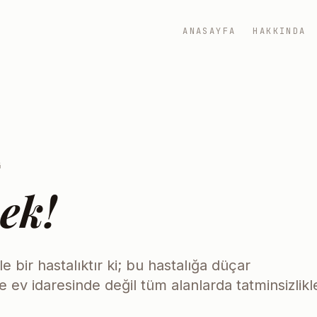
ANASAYFA
HAKKINDA
4
ek!
bir hastalıktır ki; bu hastalığa düçar
ev idaresinde değil tüm alanlarda tatminsizlikl