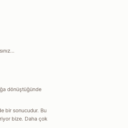
sınız…
talığa dönüştüğünde
de bir sonucudur. Bu
riyor bize. Daha çok