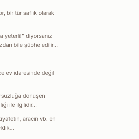
 bir tür saflık olarak
 yeterli!” diyorsanız
ızdan bile şüphe edilir…
e ev idaresinde değil
zursuzluğa dönüşen
 ile ilgilidir…
ıyafetin, aracın vb. en
geldik…