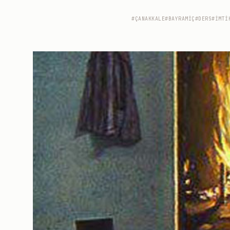
#ÇANAKKALE
#BAYRAMIÇ
#DERS
#IMTI