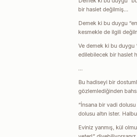
Demek ki bu duygu “büy
bir haslet değilmiş…
Demek ki bu duygu “ent
kesmekle de ilgili deği
Ve demek ki bu duygu “
edilebilecek bir haslet 
…
Bu hadiseyi bir dostum
gözlemlediğinden bahse
“İnsana bir vadi dolusu a
dolusu altın ister. Halb
Eviniz yanmış, kül olmu
yeter!” diyebiliyorsanı