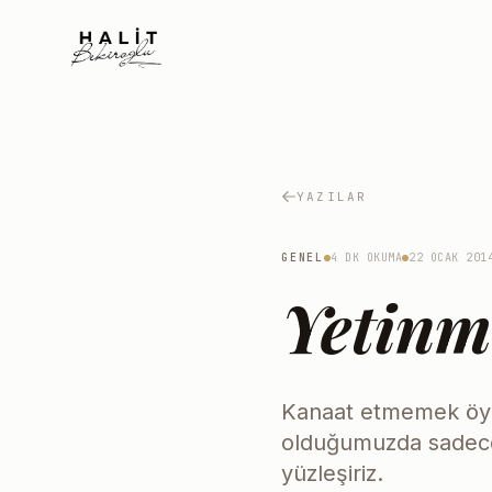
YAZILAR
GENEL
4 DK OKUMA
22 OCAK 201
Yetinm
Kanaat etmemek öyle 
olduğumuzda sadece 
yüzleşiriz.