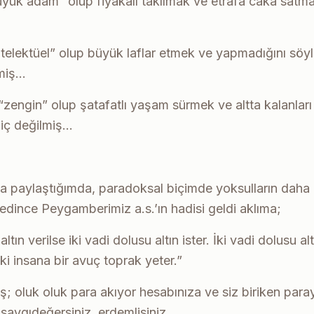
ük adam” olup fiyakalı takılmak ve etrafa caka satmak
elektüel” olup büyük laflar etmek ve yapmadığını sö
lmiş…
zengin” olup şatafatlı yaşam sürmek ve altta kalanlar
hiç değilmiş…
la paylaştığımda, paradoksal biçimde yoksulların dah
dince Peygamberimiz a.s.’ın hadisi geldi aklıma;
ltın verilse iki vadi dolusu altın ister. İki vadi dolusu al
uki insana bir avuç toprak yeter.”
ş; oluk oluk para akıyor hesabınıza ve siz biriken par
z saygıdeğersiniz, erdemlisiniz…