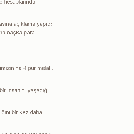
de hesaplarında
basına açıklama yapıp;
aha başka para
mızın hal-i pür melali,
ir insanın, yaşadığı
ğını bir kez daha