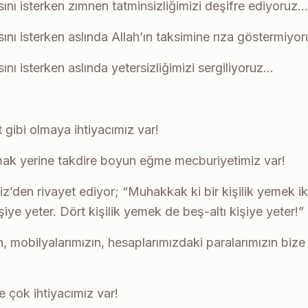
sını isterken zımnen tatminsizliğimizi deşifre ediyoruz…
sını isterken aslında Allah’ın taksimine rıza göstermiyo
ını isterken aslında yetersizliğimizi sergiliyoruz…
ft gibi olmaya ihtiyacımız var!
nmak yerine takdire boyun eğme mecburiyetimiz var!
en rivayet ediyor; “Muhakkak ki bir kişilik yemek iki ki
iye yeter. Dört kişilik yemek de beş-altı kişiye yeter!”
n, mobilyalarımızın, hesaplarımızdaki paralarımızın bize
 çok ihtiyacımız var!