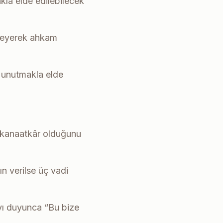
la elde edilebilecek
yleyerek ahkam
ı unutmakla elde
a kanaatkâr olduğunu
tın verilse üç vadi
ayı duyunca “Bu bize