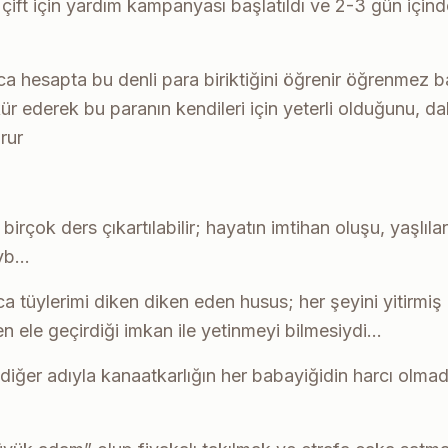
 çift için yardım kampanyası başlatıldı ve 2-3 gün için
a hesapta bu denli para biriktiğini öğrenir öğrenmez 
r ederek bu paranın kendileri için yeterli olduğunu, d
rur
rçok ders çıkartılabilir; hayatın imtihan oluşu, yaşlıları
 vb…
tüylerimi diken diken eden husus; her şeyini yitirmiş b
 ele geçirdiği imkan ile yetinmeyi bilmesiydi…
ğer adıyla kanaatkarlığın her babayiğidin harcı olmadı