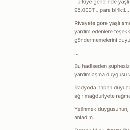
Türkiye genelinde yaşlı
95.000TL para birikti…
Rivayete göre yaşlı amc
yardım edenlere teşekkü
göndermemelerini duyu
…
Bu hadiseden şüphesiz bi
yardımlaşma duygusu
Radyoda haberi duyunca 
ağır mağduriyete rağmen
Yetinmek duygusunun, di
anladım…