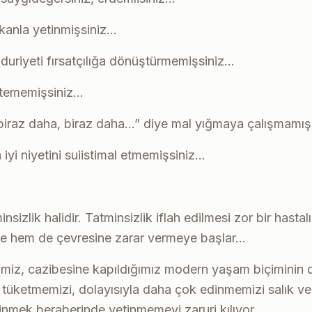
kanla yetinmişsiniz…
uriyeti fırsatçılığa dönüştürmemişsiniz…
stememişsiniz…
“biraz daha, biraz daha…” diye mal yığmaya çalışmamış
iyi niyetini suiistimal etmemişsiniz…
nsizlik halidir. Tatminsizlik iflah edilmesi zor bir has
ne hem de çevresine zarar vermeye başlar…
ğimiz, cazibesine kapıldığımız modern yaşam biçiminin 
tüketmemizi, dolayısıyla daha çok edinmemizi salık ve
nmek beraberinde yetinmemeyi zaruri kılıyor…