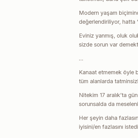
Modern yaşam biçiminde 
değerlendiriliyor, hatta
Eviniz yanmış, oluk olu
sizde sorun var demektir
…
Kanaat etmemek öyle bi
tüm alanlarda tatminsizl
Nitekim 17 aralık’ta g
sorunsalda da meselenin 
Her şeyin daha fazlasını
iyisini/en fazlasını iste