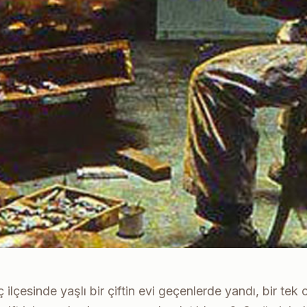
lçesinde yaşlı bir çiftin evi geçenlerde yandı, bir tek ca