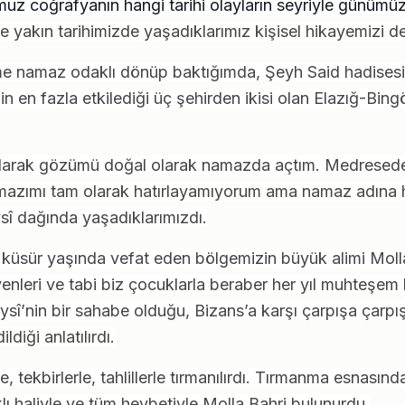
uz coğrafyanın hangi tarihi olayların seyriyle günümü
 yakın tarihimizde yaşadıklarımız kişisel hikayemizi d
me namaz odaklı dönüp baktığımda, Şeyh Said hadisesini
 en fazla etkilediği üç şehirden ikisi olan Elazığ-Bingö
olarak gözümü doğal olarak namazda açtım. Medresede 
amazımı tam olarak hatırlayamıyorum ama namaz adına h
î dağında yaşadıklarımızdı.
küsür yaşında vefat eden bölgemizin büyük alimi Mol
evenleri ve tabi biz çocuklarla beraber her yıl muhteşem
sî’nin bir sahabe olduğu, Bizans’a karşı çarpışa çarp
ldiği anlatılırdı.
e, tekbirlerle, tahlillerle tırmanılırdı. Tırmanma esnası
klı haliyle ve tüm heybetiyle Molla Bahri bulunurdu.