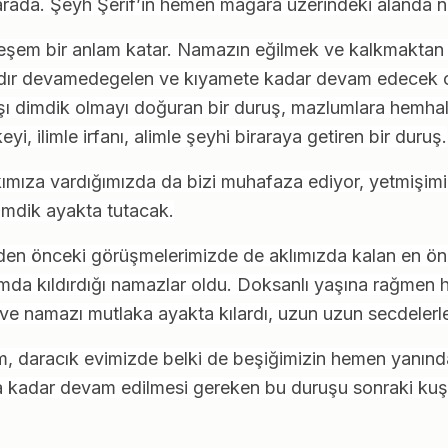
ada. Şeyh Şerif’in hemen mağara üzerindeki alanda nama
şem bir anlam katar. Namazın eğilmek ve kalkmaktan ib
ardır devamedegelen ve kıyamete kadar devam edecek o
karşı dimdik olmayı doğuran bir duruş, mazlumlara hemhal
i, ilimle irfanı, alimle şeyhi biraraya getiren bir duruş.
rkımıza vardığımızda da bizi muhafaza ediyor, yetmişim
mdik ayakta tutacak.
den önceki görüşmelerimizde de aklımızda kalan en öne
mda kıldırdığı namazlar oldu. Doksanlı yaşına rağmen h
ve namazı mutlaka ayakta kılardı, uzun uzun secdelerle 
 daracık evimizde belki de beşiğimizin hemen yanın
ra kadar devam edilmesi gereken bu duruşu sonraki kuşa