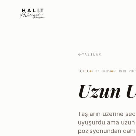
YAZILAR
GENEL
4 DK OKUMA
31 MART 201
Uzun 
Taşların üzerine sec
uyuşurdu ama uzun 
pozisyonundan dahi 