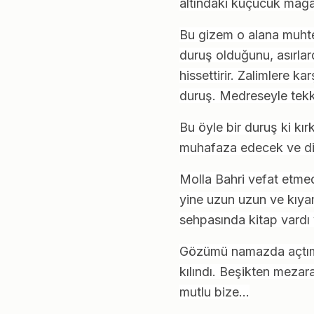
altındaki küçücük mağar
Bu gizem o alana muhte
duruş olduğunu, asırl
hissettirir. Zalimlere 
duruş. Medreseyle tekkey
Bu öyle bir duruş ki kı
muhafaza edecek ve di
Molla Bahri vefat etme
yine uzun uzun ve kıya
sehpasında kitap vardı 
Gözümü namazda açtım,
kılındı. Beşikten meza
mutlu bize…