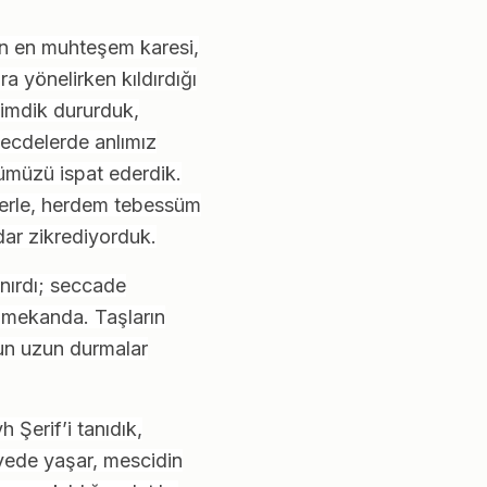
an en muhteşem karesi,
 yönelirken kıldırdığı
dimdik dururduk,
ecdelerde anlımız
tümüzü ispat ederdik.
lerle, herdem tebessüm
dar zikrediyorduk.
ınırdı; seccade
k mekanda. Taşların
un uzun durmalar
Şerif’i tanıdık,
rvede yaşar, mescidin