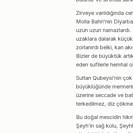
Zirveye varıldığında c
Molla Bahri’nin Diyarba
uzun uzun namazlardı. K
uzaklara dalarak küçük
zorlanırdı belki, kan a
Bizler de büyüktük art
eden sufilerle hemhal ol
Sultan Qubeysi’nin çok ö
büyüklüğünde mermerimsi
üzerine seccade ve bat
terkedilmez, diz çökm
Bu doğal mescidin hikme
Şeyh’in sağ kolu, Şeyhl