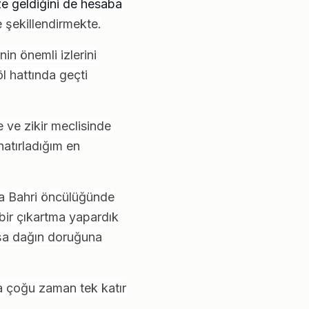
ze geldiğini de hesaba
e şekillendirmekte.
n önemli izlerini
l hattında geçti
ve zikir meclisinde
atırladığım en
la Bahri öncülüğünde
 bir çıkartma yapardık
ışa dağın doruğuna
nda çoğu zaman tek katır