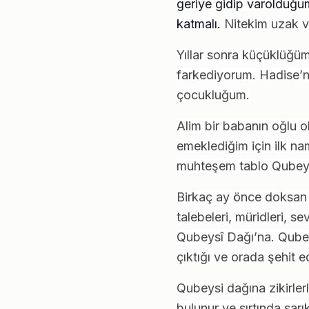
geriye gidip varolduğum
katmalı.
Nitekim uzak ve
Yıllar sonra küçüklüğü
farkediyorum. Hadise’nin
çocukluğum.
Alim bir babanın oğlu 
emeklediğim için ilk n
muhteşem tablo Qubeys
Birkaç ay önce doksan 
talebeleri, müridleri, s
Qubeysî Dağı’na. Qubey
çıktığı ve orada şehit edi
Qubeysi dağına zikirlerl
bulunur ve sırtında sarı