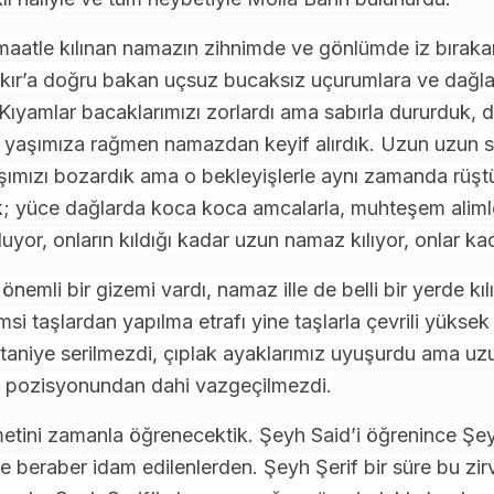
emaatle kılınan namazın zihnimde ve gönlümde iz bırak
kır’a doğru bakan uçsuz bucaksız uçurumlara ve dağlara
ıyamlar bacaklarımızı zorlardı ama sabırla dururduk, 
 yaşımıza rağmen namazdan keyif alırdık. Uzun uzun s
kışımızı bozardık ama o bekleyişlerle aynı zamanda rüş
ık; yüce dağlarda koca koca amcalarla, muhteşem alim
uyor, onların kıldığı kadar uzun namaz kılıyor, onlar ka
nemli bir gizemi vardı, namaz ille de belli bir yerde kıl
 taşlardan yapılma etrafı yine taşlarla çevrili yükse
taniye serilmezdi, çıplak ayaklarımız uyuşurdu ama uz
e pozisyonundan dahi vazgeçilmezdi.
tini zamanla öğrenecektik. Şeyh Said’i öğrenince Şeyh 
e beraber idam edilenlerden. Şeyh Şerif bir süre bu zi